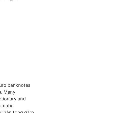
euro banknotes
s. Many
ctionary and
tomatic
. Chȧn tong gārn