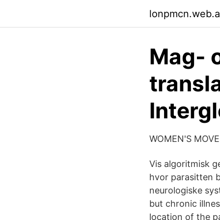
lonpmcn.web.
Mag- o
transl
Intergl
WOMEN'S MOVEMEN
Vis algoritmisk g
hvor parasitten b
neurologiske sys
but chronic illne
location of the pa