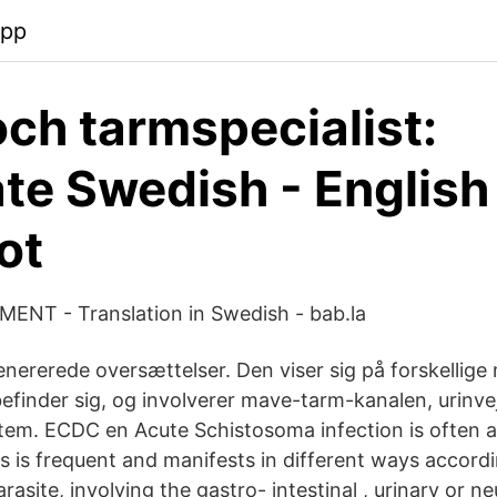
app
ch tarmspecialist:
ate Swedish - English
ot
T - Translation in Swedish - bab.la
enererede oversættelser. Den viser sig på forskellige 
efinder sig, og involverer mave-tarm-kanalen, urinvej
tem. ECDC en Acute Schistosoma infection is often 
ss is frequent and manifests in different ways accord
rasite, involving the gastro- intestinal , urinary or ne