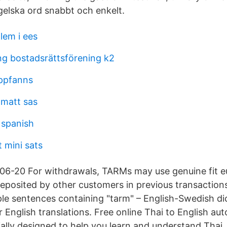
gelska ord snabbt och enkelt.
em i ees
ng bostadsrättsförening k2
ppfanns
matt sas
 spanish
 mini sats
-06-20 For withdrawals, TARMs may use genuine fit 
eposited by other customers in previous transaction
le sentences containing "tarm" – English-Swedish di
 English translations. Free online Thai to English au
cially designed to help you learn and understand Thai