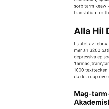
sorb tarm keaw k
translation for 
Alla Hi
I slutet av febru
mer än 3200 pat
depressiva episod
'tarmac',tram',ta
1000 texttecken 
du dela upp övers
Mag-tarm-
Akademisk