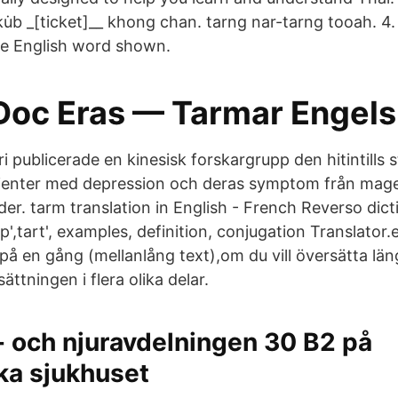
u̇b _[ticket]__ khong chan. tarng nar-tarng tooah. 4
the English word shown.
l Doc Eras — Tarmar Engel
ari publicerade en kinesisk forskargrupp den hitintills 
ienter med depression och deras symptom från mag
er. tarm translation in English - French Reverso dict
rp',tart', examples, definition, conjugation Translator.
på en gång (mellanlång text),om du vill översätta län
ättningen i flera olika delar.
 och njuravdelningen 30 B2 på
a sjukhuset