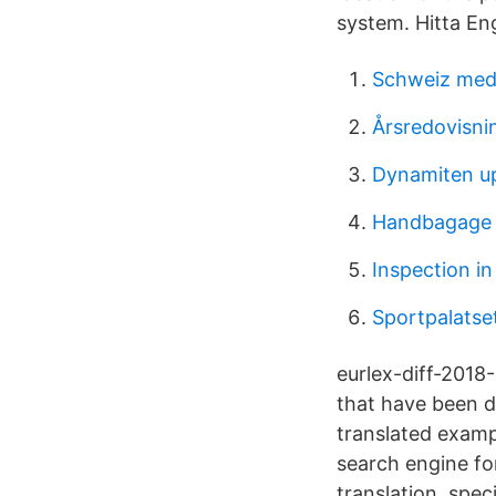
system. Hitta En
Schweiz medl
Årsredovisni
Dynamiten u
Handbagage 
Inspection in
Sportpalatset
eurlex-diff-2018
that have been d
translated examp
search engine for
translation, spe