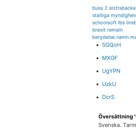
buss 2 slottsbacke
statliga myndighet
schoolsoft lbs öre
brexit remain
betydelse namn ma
SGQoH
MXGF
UgYPN
UzkU
DcrS
Översättning 
Svenska. Tarm