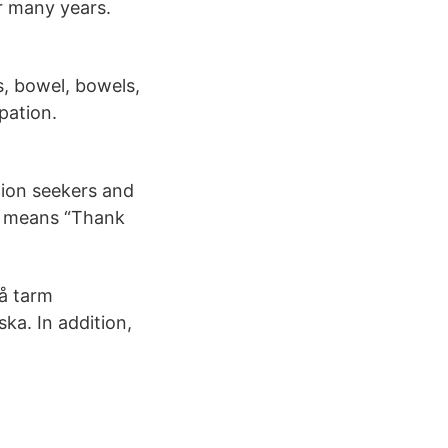
r many years.
, bowel, bowels,
ipation.
ion seekers and
ch means “Thank
på tarm
ka. In addition,