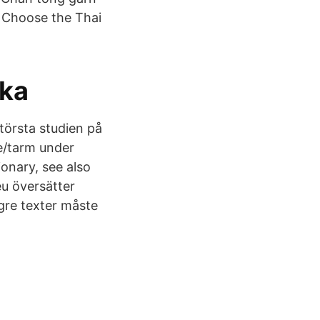
. Choose the Thai
ska
största studien på
e/tarm under
ionary, see also
eu översätter
gre texter måste