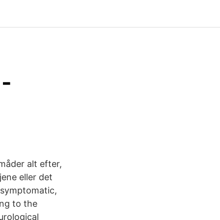
 -
måder alt efter,
ene eller det
asymptomatic,
ing to the
urological