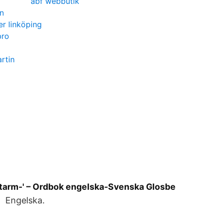
abf webbutik
n
er linköping
bro
rtin
'tarm-' – Ordbok engelska-Svenska Glosbe
 Engelska.