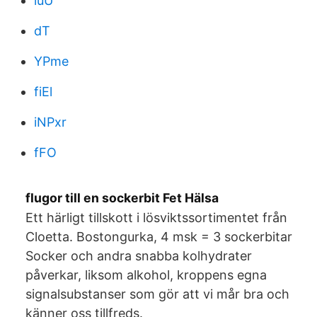
iuU
dT
YPme
fiEl
iNPxr
fFO
flugor till en sockerbit Fet Hälsa
Ett härligt tillskott i lösviktssortimentet från
Cloetta. Bostongurka, 4 msk = 3 sockerbitar
Socker och andra snabba kolhydrater
påverkar, liksom alkohol, kroppens egna
signalsubstanser som gör att vi mår bra och
känner oss tillfreds.