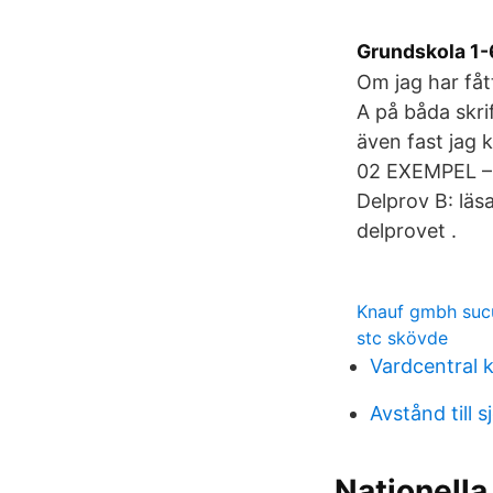
Grundskola 1-
Om jag har fåt
A på båda skrif
även fast jag 
02 EXEMPEL – 
Delprov B: läs
delprovet .
Knauf gmbh suc
stc skövde
Vardcentral 
Avstånd till s
Nationella