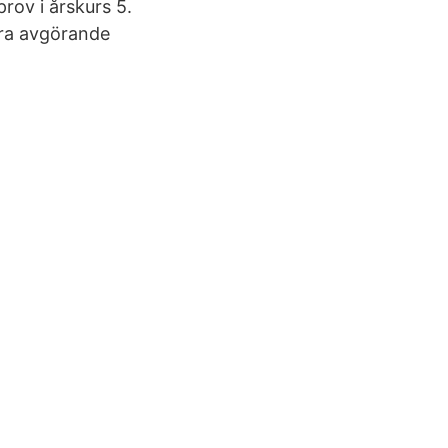
prov i årskurs 5.
lera avgörande