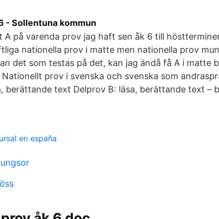
6 - Sollentuna kommun
t A på varenda prov jag haft sen åk 6 till hösttermine
tliga nationella prov i matte men nationella prov munt
kan det som testas på det, kan jag ändå få A i matte
Nationellt prov i svenska och svenska som andrasprå
a, berättande text Delprov B: läsa, berättande text – 
ursal en españa
kungsor
jöss
 prov åk 6.doc