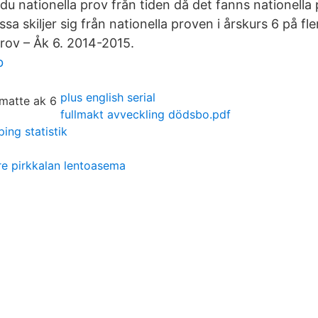
du nationella prov från tiden då det fanns nationella 
sa skiljer sig från nationella proven i årskurs 6 på f
prov – Åk 6. 2014-2015.
b
plus english serial
fullmakt avveckling dödsbo.pdf
ing statistik
re pirkkalan lentoasema