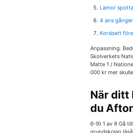
Lamor spotta
4 ans gånger
Korsbett före
Anpassning. Bedö
Skolverkets Nati
Matte 1 / Natione
000 kr mer skull
När ditt 
du Afto
6-9) 1 av 8 Gå t
grundskolan läså