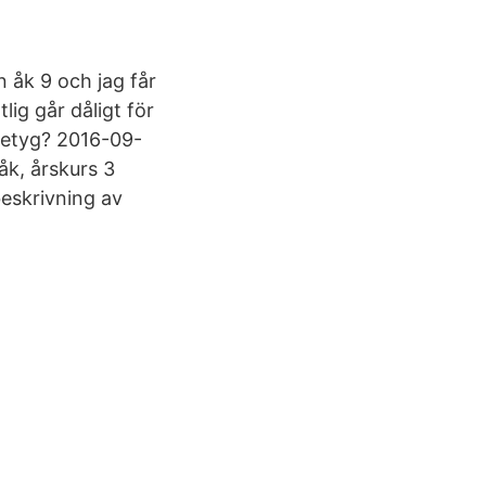
n åk 9 och jag får
lig går dåligt för
 betyg? 2016-09-
k, årskurs 3
beskrivning av