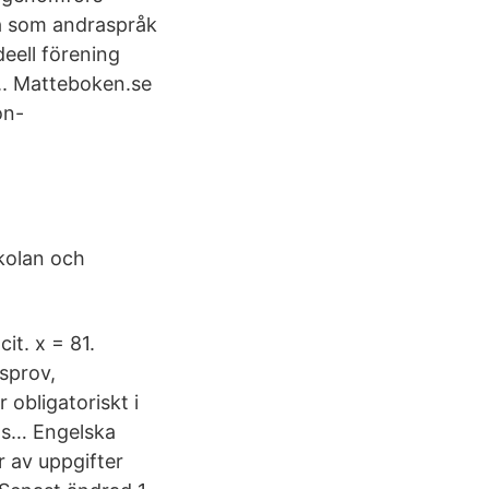
a som andraspråk
eell förening
.. Matteboken.se
on-
skolan och
it. x = 81.
sprov,
 obligatoriskt i
ns… Engelska
r av uppgifter