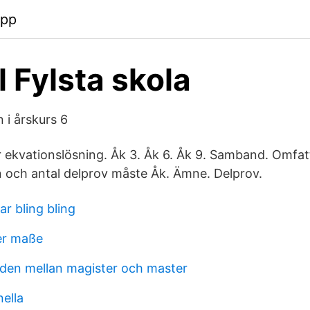
app
l Fylsta skola
 i årskurs 6
 ekvationslösning. Åk 3. Åk 6. Åk 9. Samband. Omfa
n och antal delprov måste Åk. Ämne. Delprov.
ar bling bling
er maße
naden mellan magister och master
ella