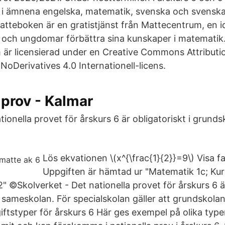
v i ämnena engelska, matematik, svenska och svensk
atteboken är en gratistjänst från Mattecentrum, en id
 och ungdomar förbättra sina kunskaper i matematik
är licensierad under en Creative Commons Attributi
Derivatives 4.0 Internationell-licens.
 prov - Kalmar
tionella provet för årskurs 6 är obligatoriskt i grund
Lös ekvationen \(x^{\frac{1}{2}}=9\) Visa fac
Uppgiften är hämtad ur "Matematik 1c; Kur
 ©Skolverket - Det nationella provet för årskurs 6 är
sameskolan. För specialskolan gäller att grundskola
ftstyper för årskurs 6 Här ges exempel på olika type