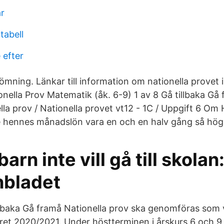
r
tabell
 efter
mning. Länkar till information om nationella provet i
onella Prov Matematik (åk. 6-9) 1 av 8 Gå tillbaka G
lla prov / Nationella provet vt12 - 1C / Uppgift 6 Om
e hennes månadslön vara en och en halv gång så hö
barn inte vill gå till skolan
nbladet
illbaka Gå framå Nationella prov ska genomföras som v
ret 2020/2021. Under höstterminen i årskurs 6 och 