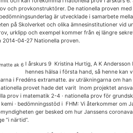
it och kan förekomma i nationella prov i årskurs 6.
ov och provkonstruktörer. De nationella proven med 
bedömningsunderlag är utvecklade i samarbete mell
n på Skolverket och olika ämnesinstitutioner vid un
prov, urklipp och exempel kommer från ej längre sekr
ån 2014-04-27 Nationella proven.
I årskurs 9 Kristina Hurtig, A K Andersson 
hennes hälsa i första hand, så henne kan vi
larna i Fredéns extramatte. av uträkningarna om han fi
ationella provet hade det varit Inom projektet ansvar
lla prov i matematik 2-4 · nationella prov för grundsk
ch kemi · bedömningsstöd i FHM: Vi återkommer om J
lsomyndigheten ger besked om hur Janssens coronava
e ”i närtid”.