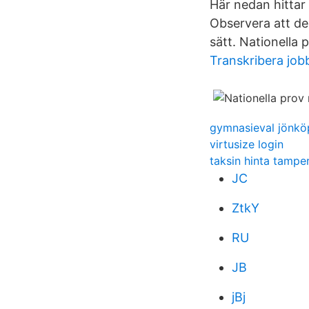
Här nedan hittar 
Observera att des
sätt. Nationella 
Transkribera job
gymnasieval jönköp
virtusize login
taksin hinta tampe
JC
ZtkY
RU
JB
jBj