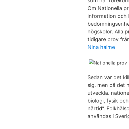
som har förekomm
Om Nationella pr
information och 
bedömningsenhete
högskolor. Alla 
tidigare prov fr
Nina halme
Sedan var det kil
sig, men på det n
utveckla. natione
biologi, fysik o
närtid”. Folkhä
användas i Sverig