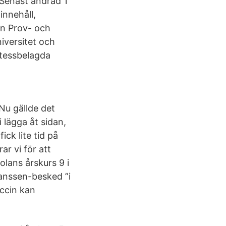
 Senast ändrad 1
innehåll,
an Prov- och
iversitet och
etessbelagda
Nu gällde det
 lägga åt sidan,
ck lite tid på
ar vi för att
olans årskurs 9 i
anssen-besked ”i
ccin kan