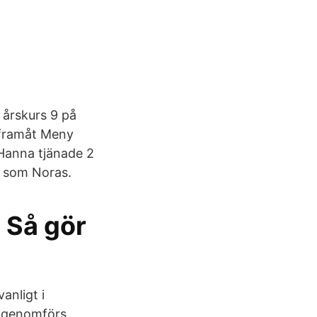
 årskurs 9 på
å framåt Meny
 Hanna tjänade 2
g som Noras.
: Så gör
anligt i
9 genomförs