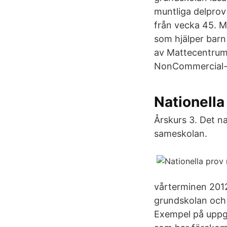
muntliga delpro
från vecka 45. M
som hjälper barn
av Mattecentrum 
NonCommercial-No
Nationella
Årskurs 3. Det na
sameskolan.
vårterminen 2012"
grundskolan och 
Exempel på uppgi