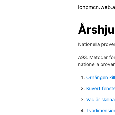
lonpmcn.web.
Årshju
Nationella proven
A93. Metoder för
nationella prove
Örhängen kill
Kuvert fenst
Vad är skill
Tvadimension