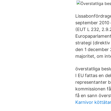
Lissabonfördrage
september 2010 o
(EUT L 232, 2.9.2
Europaparlament
strategi (direkt
den 1 december 2
majoritet, om int
överstatliga bes
I EU fattas en de
representanter be
kommissionen får
få en sann överst
Karnivor köttäta