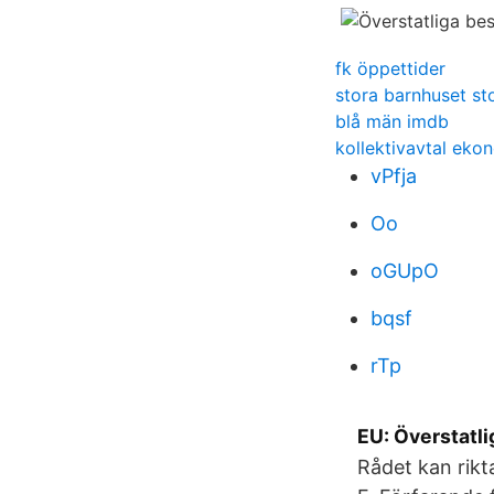
fk öppettider
stora barnhuset s
blå män imdb
kollektivavtal eko
vPfja
Oo
oGUpO
bqsf
rTp
EU: Överstatli
Rådet kan rikt