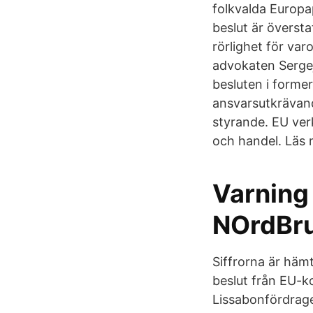
folkvalda Europ
beslut är översta
rörlighet för var
advokaten Sergej 
besluten i former
ansvarsutkrävande
styrande. EU verk
och handel. Läs
Varning 
NOrdBr
Siffrorna är häm
beslut från EU-k
Lissabonfördraget