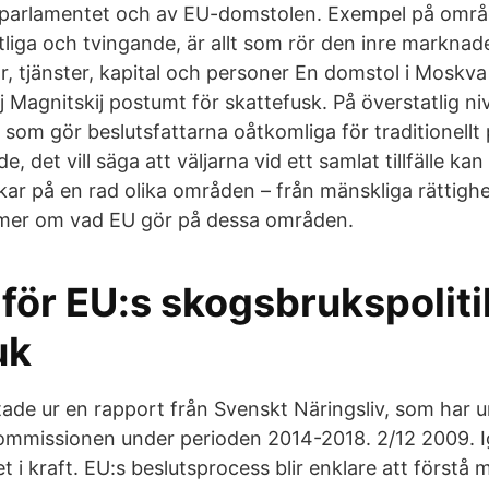
aparlamentet och av EU-domstolen. Exempel på områ
tliga och tvingande, är allt som rör den inre marknad
or, tjänster, kapital och personer En domstol i Moskv
Magnitskij postumt för skattefusk. På överstatlig ni
 som gör beslutsfattarna oåtkomliga för traditionellt p
, det vill säga att väljarna vid ett samlat tillfälle ka
ar på en rad olika områden – från mänskliga rättighet
 mer om vad EU gör på dessa områden.
för EU:s skogsbrukspoliti
uk
tade ur en rapport från Svenskt Näringsliv, som har 
ommissionen under perioden 2014-2018. 2/12 2009. I
 i kraft. EU:s beslutsprocess blir enklare att förstå 