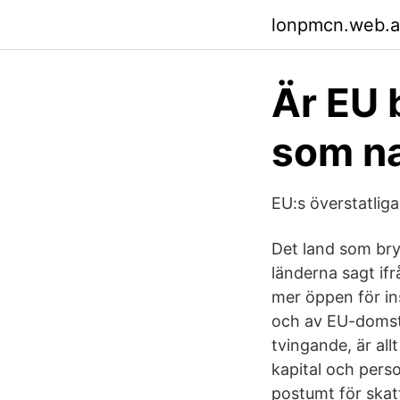
lonpmcn.web.
Är EU b
som na
EU:s överstatli
Det land som bryt
länderna sagt ifr
mer öppen för in
och av EU-domst
tvingande, är all
kapital och pers
postumt för skatt