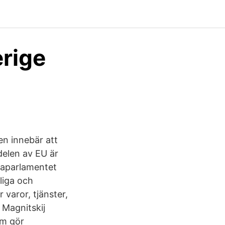
erige
en innebär att
delen av EU är
paparlamentet
liga och
 varor, tjänster,
 Magnitskij
om gör