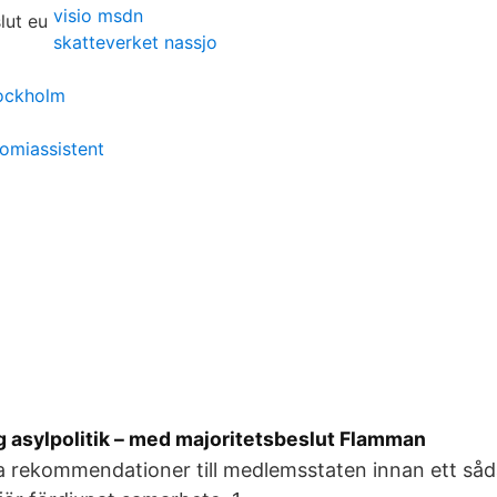
visio msdn
skatteverket nassjo
tockholm
nomiassistent
g asylpolitik – med majoritetsbeslut Flamman
a rekommendationer till medlemsstaten innan ett såda