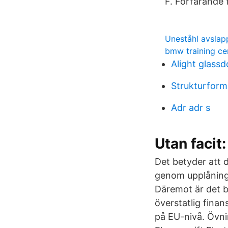
F. Förfarande 
Uneståhl avslap
bmw training ce
Alight glassd
Strukturform
Adr adr s
Utan facit
Det betyder att d
genom upplåning i
Däremot är det b
överstatlig finan
på EU-nivå. Övnin