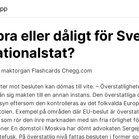
app
ra eller dåligt för Sv
tionalstat?
ga maktorgan Flashcards Chegg.com
er mot besluten kan dömas till vite. – Överstatlighet
ån sig makten till en annan instans. Den överstatliga 
syn eftersom den kontrolleras av det folkvalda Euro
olen. Exempel på områden där EU-beslut är överstat
t som rör den inre marknaden med sin fria rörlighet för
oner En domstol i Moskva har dömt advokaten Sergej
efusk. På överstatlig nivå fattas besluten i former s