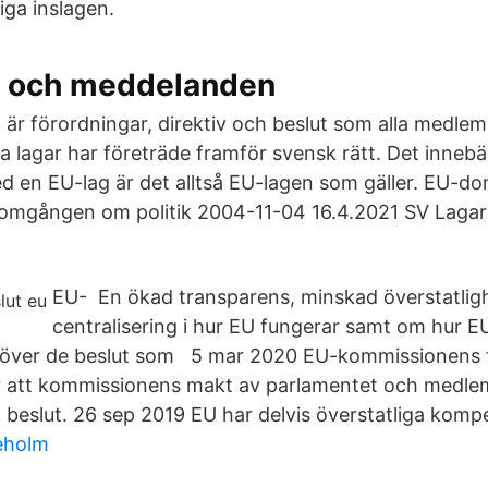
iga inslagen.
r och meddelanden
 är förordningar, direktiv och beslut som alla medlem
sa lagar har företräde framför svensk rätt. Det inneb
med en EU-lag är det alltså EU-lagen som gäller. EU-d
enomgången om politik 2004-11-04 16.4.2021 SV Laga
EU- En ökad transparens, minskad överstatlig
centralisering i hur EU fungerar samt om hur E
e över de beslut som 5 mar 2020 EU-kommissionens 
är att kommissionens makt av parlamentet och medle
 beslut. 26 sep 2019 EU har delvis överstatliga kom
eholm