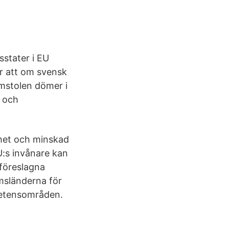
sstater i EU
är att om svensk
omstolen dömer i
r och
het och minskad
U:s invånare kan
föreslagna
msländerna för
petensområden.