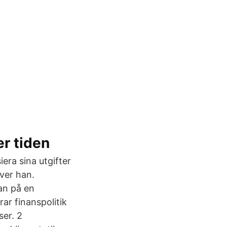
r tiden
iera sina utgifter
iver han.
an på en
rar finanspolitik
ser. 2