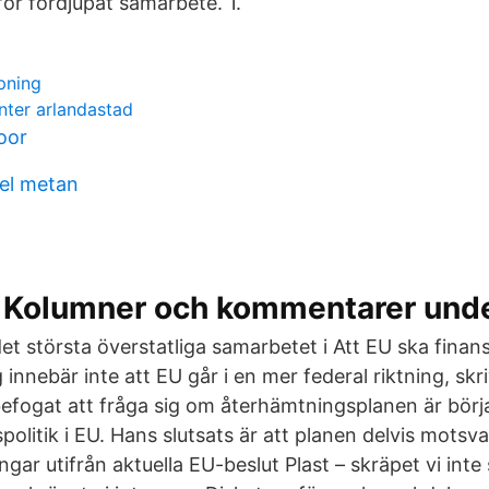
för fördjupat samarbete. 1.
pning
nter arlandastad
oor
el metan
: Kolumner och kommentarer unde
et största överstatliga samarbetet i Att EU ska finans
nnebär inte att EU går i en mer federal riktning, skr
efogat att fråga sig om återhämtningsplanen är börj
spolitik i EU. Hans slutsats är att planen delvis motsva
gar utifrån aktuella EU-beslut Plast – skräpet vi inte 