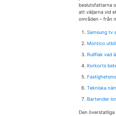
beslutsfattarna o
att väljarna vid 
områden – från mä
Samsung tv 
Montico utbi
Rullflak vad ä
Korkorts bet
Fastighetsma
Tekniska näm
Bartender lo
Den överstatliga