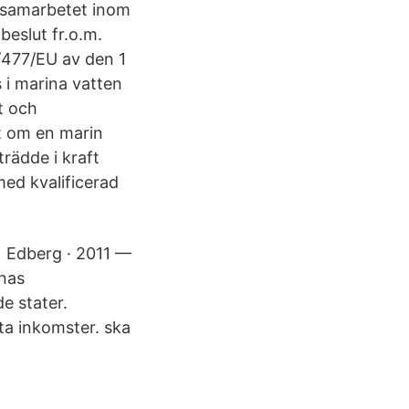
a samarbetet inom
beslut fr.o.m.
/477/EU av den 1
 i marina vatten
t och
t om en marin
rädde i kraft
med kvalificerad
N Edberg · 2011 —
rnas
e stater.
a inkomster. ska