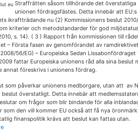
Straffrätten såsom tillhörande det överstatlig
unionen fördragsfästes. Detta innebär att EU:s 
ts ikraftträdande nu (2) Kommissionens beslut 2010
m kriterier och metodstandarder för god miljöstatus
010, s. 14). ( 3 ) Rapport från kommissionen till råde
et – Första fasen av genomförandet av ramdirektive
iv 2008/56/EG) – Europeiska Sedan Lissabonfördraget t
009 fattar Europeiska unionens råd alla sina beslut 
e annat föreskrivs i unionens fördrag.
lut som påverkar unionens medborgare, utan att av 
l beslut överstatligt. Detta innebär att medlemsstate
slutar om frågor som blir bindande för alla inblandad
 som den vill kommer EU också att få nya öronmärkt
atlig finanspolitik krävs att beslut kan fattas utan.
re