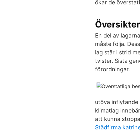
ökar de överstatl
Översikte
En del av lagarna
måste följa. Des
lag står i strid 
tvister. Sista g
förordningar.
utöva inflytand
klimatlag inneb
att kunna stoppa
Städfirma katrin