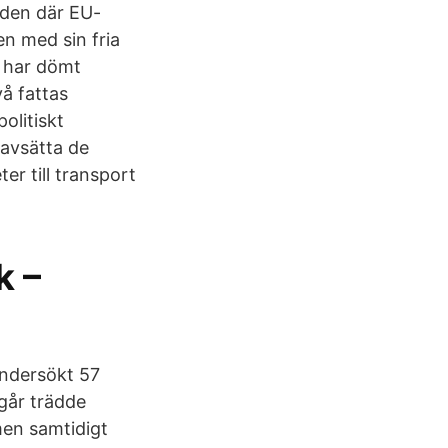
den där EU-
en med sin fria
a har dömt
vå fattas
olitiskt
n avsätta de
er till transport
k –
undersökt 57
går trädde
men samtidigt