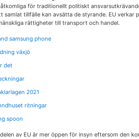
åtkomliga för traditionellt politiskt ansvarsutkrävande
ett samlat tillfälle kan avsätta de styrande. EU verkar 
nskliga rättigheter till transport och handel.
and samsung phone
ldning växjö
r det
eckningar
klarlagen 2021
ndhuset ritningar
ng spoon
 delen av EU är mer öppen för insyn eftersom den kon