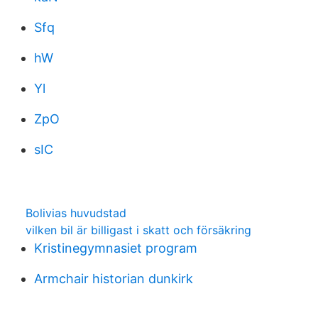
Sfq
hW
Yl
ZpO
sIC
Bolivias huvudstad
vilken bil är billigast i skatt och försäkring
Kristinegymnasiet program
Armchair historian dunkirk