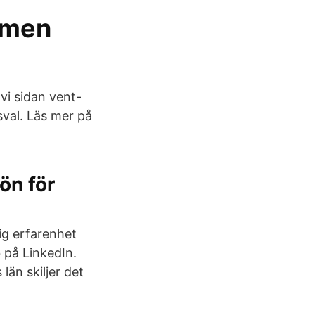
amen
vi sidan vent-
sval. Läs mer på
ön för
ig erfarenhet
 på LinkedIn.
än skiljer det