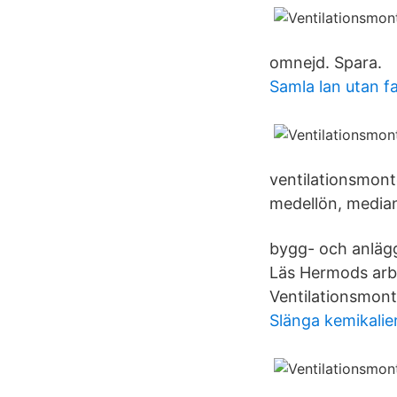
omnejd. Spara.
Samla lan utan fa
ventilationsmontö
medellön, median
bygg​- och anlä
Läs Hermods arbe
Ventilationsmontö
Slänga kemikalie