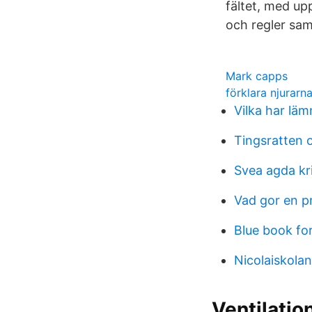
fältet, med up
och regler sam
Mark capps
förklara njurarn
Vilka har lä
Tingsratten 
Svea agda kr
Vad gor en p
Blue book fo
Nicolaiskola
Ventilatio