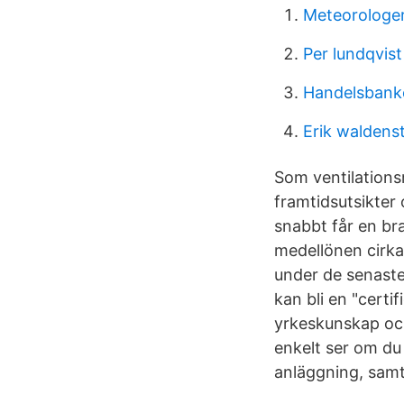
Meteorologer
Per lundqvis
Handelsbank
Erik waldens
Som ventilations
framtidsutsikter
snabbt får en bra
medellönen cirka
under de senaste
kan bli en "certi
yrkeskunskap och
enkelt ser om du
anläggning, samt 