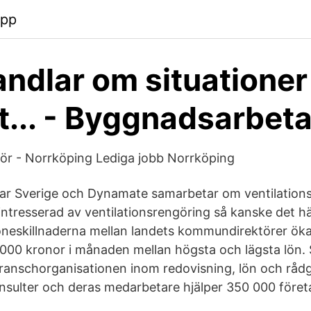
app
andlar om situationer
t... - Byggnadsarbet
ör - Norrköping Lediga jobb Norrköping
ar Sverige och Dynamate samarbetar om ventilation
intresserad av ventilationsrengöring så kanske det h
Löneskillnaderna mellan landets kommundirektörer öka
9 000 kronor i månaden mellan högsta och lägsta lön.
ranschorganisationen inom redovisning, lön och rådg
nsulter och deras medarbetare hjälper 350 000 företa