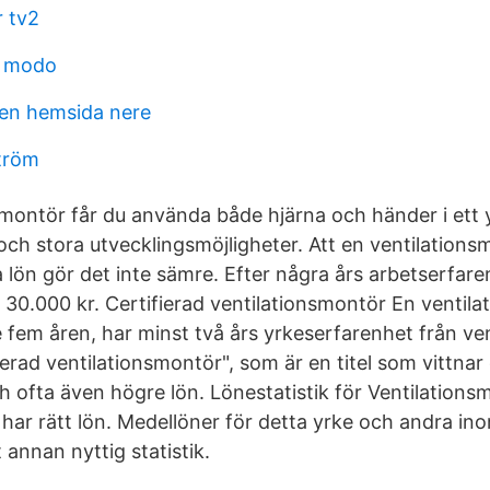
 tv2
t modo
en hemsida nere
tröm
montör får du använda både hjärna och händer i ett
 och stora utvecklingsmöjligheter. Att en ventilation
 lön gör det inte sämre. Efter några års arbetserfare
 30.000 kr. Certifierad ventilationsmontör En ventil
 fem åren, har minst två års yrkeserfarenhet från ven
fierad ventilationsmontör", som är en titel som vittn
 ofta även högre lön. Lönestatistik för Ventilations
 har rätt lön. Medellöner för detta yrke och andra i
annan nyttig statistik.