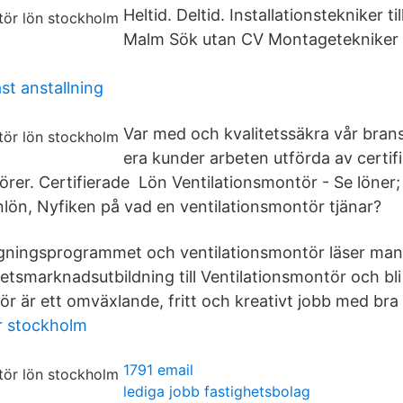
Heltid. Deltid. Installationstekniker 
Malm Sök utan CV Montagetekniker
st anstallning
Var med och kvalitetssäkra vår bran
era kunder arbeten utförda av certif
rer. Certifierade Lön Ventilationsmontör - Se löner; 
lön, Nyfiken på vad en ventilationsmontör tjänar?
ggningsprogrammet och ventilationsmontör läser m
tsmarknadsutbildning till Ventilationsmontör och bli 
r är ett omväxlande, fritt och kreativt jobb med bra 
r stockholm
1791 email
lediga jobb fastighetsbolag