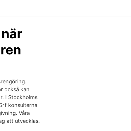
 när
aren
srengöring.
är också kan
r. I Stockholms
 Srf konsulterna
ivning. Våra
g att utvecklas.