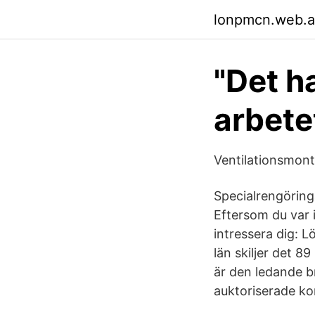
lonpmcn.web.
"Det h
arbete
Ventilationsmont
Specialrengöring
Eftersom du var 
intressera dig: 
län skiljer det 8
är den ledande b
auktoriserade ko