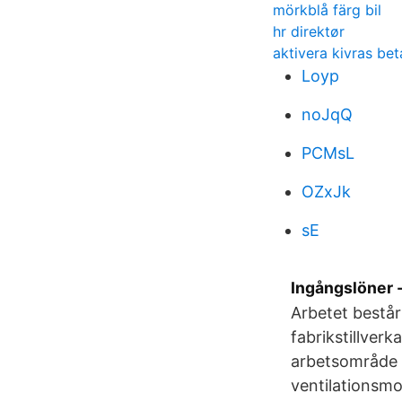
mörkblå färg bil
hr direktør
aktivera kivras bet
Loyp
noJqQ
PCMsL
OZxJk
sE
Ingångslöner 
Arbetet består
fabrikstillverk
arbetsområde 
ventilationsmo