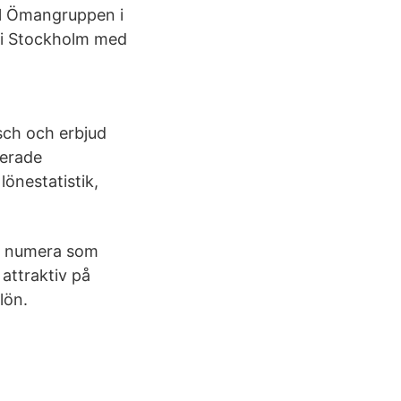
till Ömangruppen i
 i Stockholm med
sch och erbjud
ierade
lönestatistik,
an numera som
attraktiv på
lön.