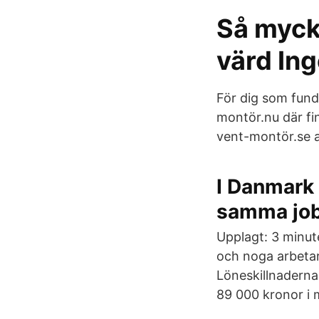
Så myck
värd In
För dig som fund
montör.nu där fi
vent-montör.se 
I Danmark 
samma jo
Upplagt: 3 minut
och noga arbetar
Löneskillnaderna
89 000 kronor i 