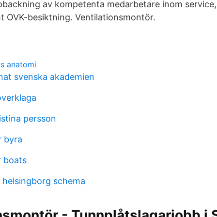
pbackning av kompetenta medarbetare inom service, i
t OVK-besiktning. Ventilationsmontör.
as anatomi
mnat svenska akademien
overklaga
istina persson
r byra
r boats
n helsingborg schema
nsmontör - Tunnplåtslagarjobb i