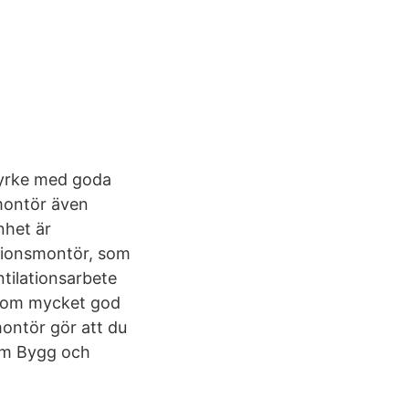
 yrke med goda
smontör även
nhet är
ationsmontör, som
tilationsarbete
ar om mycket god
montör gör att du
nom Bygg och