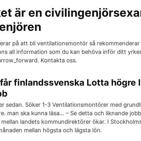
et är en civilingenjörsex
genjören
erar på att bli ventilationsmontör så rekommenderar 
nns all information som du kan behöva inför ditt yrke
arrow_forward. Kontakta oss.
får finlandssvenska Lotta högre l
bb
er sedan. Söker 1-3 Ventilationsmontörer med grundl
e. man ska kunna läsa… – Se detta och liknande jobb
 mellan landets kommundirektörer ökar. I Stockholms l
månaden mellan högsta och lägsta lön.