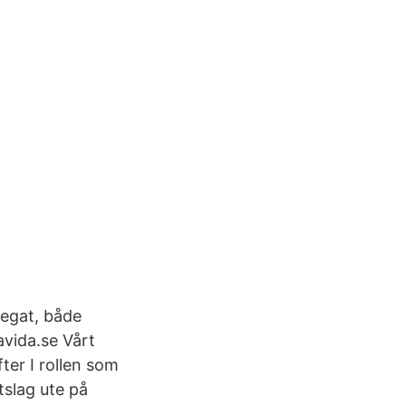
regat, både
ravida.se Vårt
er I rollen som
tslag ute på