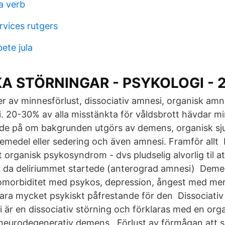
a verb
rvices rutgers
ete jula
A STÖRNINGAR - PSYKOLOGI - 
per av minnesförlust, dissociativ amnesi, organisk am
. 20-30% av alla misstänkta för våldsbrott hävdar m
de på om bakgrunden utgörs av demens, organisk s
kemedel eller sedering och även amnesi. Framför allt 
ut organisk psykosyndrom - dvs pludselig alvorlig til a
a da deliriummet startede (anterograd amnesi) Deme
omorbiditet med psykos, depression, ångest med mer
ra mycket psykiskt påfrestande för den Dissociativ 
är en dissociativ störning och förklaras med en organ
eurodegenerativ demens, Förlust av förmågan att 