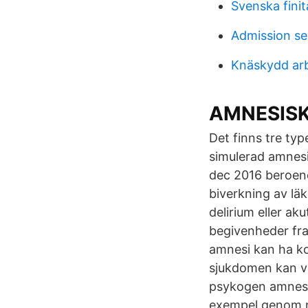
Svenska finit
Admission se
Knäskydd arb
AMNESISK
Det finns tre ty
simulerad amnesi
dec 2016 beroen
biverkning av lä
delirium eller ak
begivenheder fr
amnesi kan ha k
sjukdomen kan va
psykogen amnesi 
exempel genom n