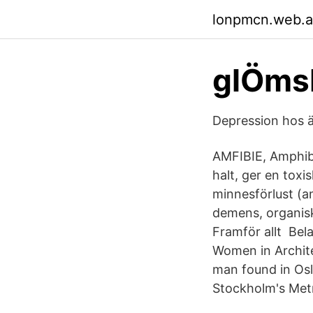
lonpmcn.web.
glÖms
Depression hos ä
AMFIBIE, Amphib
halt, ger en toxi
minnesförlust (a
demens, organisk
Framför allt Bela
Women in Archite
man found in Osl
Stockholm's Metr