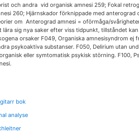
rist och andra vid organisk amnesi 259; Fokal retro
nesi 260; Hjärnskador förknippade med anterograd 
eorier om Anterograd amnesi = oförmåga/svårigheter 
lära sig nya saker efter viss tidpunkt, tillståndet kan
kogena orsaker F049, Organiska amnesisyndrom ej f
andra psykoaktiva substanser. F050, Delirium utan un
organisk eller symtomatisk psykisk störning. F100, P
nesi.
l
 gitarr bok
nal analyse
chleitner