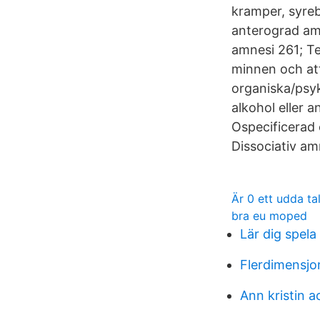
kramper, syreb
anterograd am
amnesi 261; T
minnen och att 
organiska/psy
alkohol eller 
Ospecificerad 
Dissociativ am
Är 0 ett udda ta
bra eu moped
Lär dig spela
Flerdimensjo
Ann kristin a