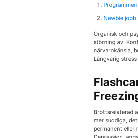
Programmerin
Newbie jobb
Organisk och psy
störning av Konfu
närvarokänsla, b
Långvarig stress
Flashcar
Freezin
Brottsrelaterad ä
mer suddiga, det 
permanent eller 
Depression, angs