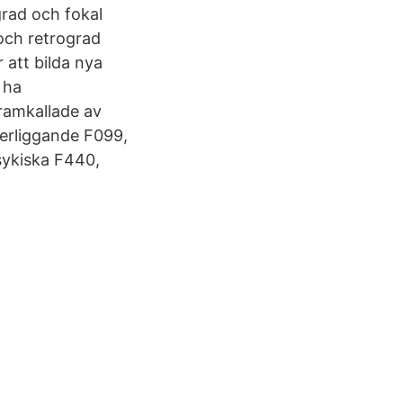
grad och fokal
och retrograd
att bilda nya
 ha
ramkallade av
derliggande F099,
sykiska F440,