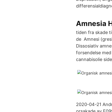
differensialdiag
Amnesia H
tiden fra skade 
de Amnesi (gresk
Dissosiativ amn
forsendelse med 
cannabisolie sid
2020-04-21 Andra
orsakade av F099