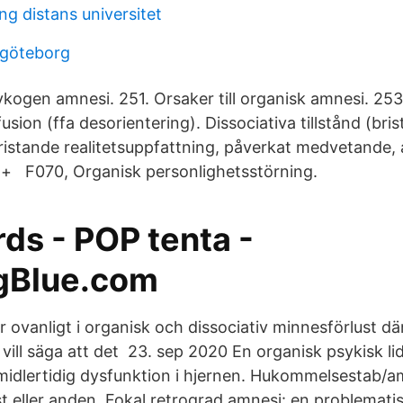
g distans universitet
 göteborg
kogen amnesi. 251. Orsaker till organisk amnesi. 25
sion (ffa desorientering). Dissociativa tillstånd (bri
ristande realitetsuppfattning, påverkat medvetande,
 + F070, Organisk personlighetsstörning.
ds - POP tenta -
gBlue.com
r ovanligt i organisk och dissociativ minnesförlust d
vill säga att det 23. sep 2020 En organisk psykisk lid
midlertidig dysfunktion i hjernen. Hukommelsestab/a
t eller anden Fokal retrograd amnesi: en problematis