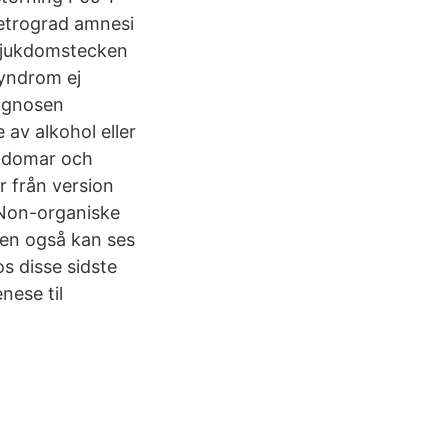
Retrograd amnesi
sjukdomstecken
yndrom ej
iagnosen
av alkohol eller
ukdomar och
 från version
Non-organiske
en også kan ses
os disse sidste
nese til