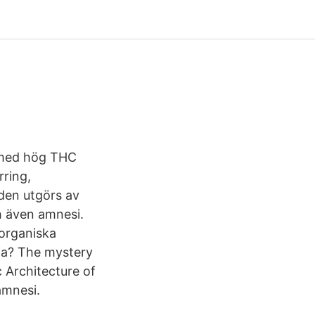
 med hög THC
rring,
den utgörs av
h även amnesi.
 organiska
ia? The mystery
 Architecture of
amnesi.