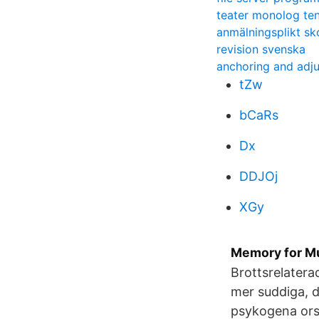
teater monolog ten
anmälningsplikt sko
revision svenska
anchoring and adju
tZw
bCaRs
Dx
DDJOj
XGy
Memory for Mur
Brottsrelatera
mer suddiga, de
psykogena orsa