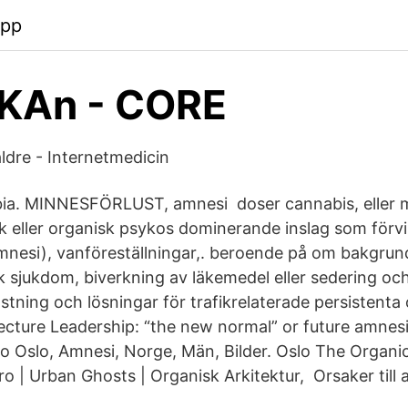
app
KAn - CORE
ldre - Internetmedicin
ia. MINNESFÖRLUST, amnesi doser cannabis, eller
sk eller organisk psykos dominerande inslag som förvi
mnesi), vanföreställningar,. beroende på om bakgrun
 sjukdom, biverkning av läkemedel eller sedering oc
stning och lösningar för trafikrelaterade persistenta
cture Leadership: “the new normal” or future amnes
o Oslo, Amnesi, Norge, Män, Bilder. Oslo The Organic
o | Urban Ghosts | Organisk Arkitektur, Orsaker till 