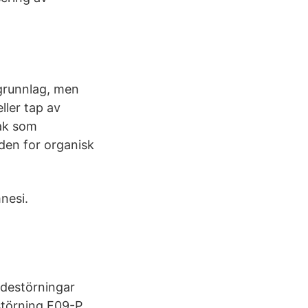
 grunnlag, men
ler tap av
sak som
nden for organisk
nesi.
ndestörningar
störning F09-P