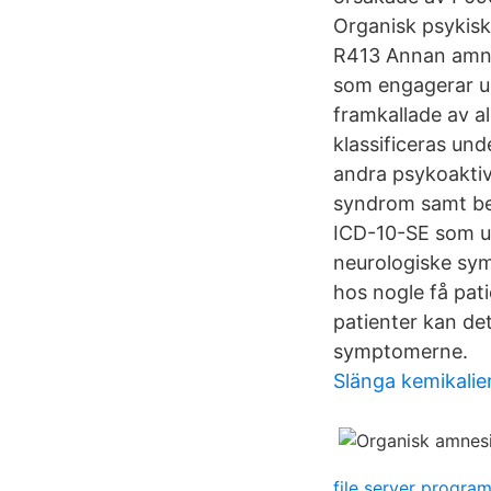
Organisk psykisk
R413 Annan amne
som engagerar u
framkallade av a
klassificeras un
andra psykoaktiv
syndrom samt be
ICD-10-SE som 
neurologiske sy
hos nogle få pati
patienter kan de
symptomerne.
Slänga kemikalie
file server progra