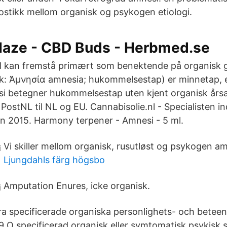
nostikk mellom organisk og psykogen etiologi.
aze - CBD Buds - Herbmed.se
til kan fremstå primært som benektende på organisk
: Ἀμνησία amnesia; hukommelsestap) er minnetap, el
esi betegner hukommelsestap uten kjent organisk år
PostNL til NL og EU. Cannabisolie.nl - Specialisten i
en 2015. Harmony terpener - Amnesi - 5 ml.
Vi skiller mellom organisk, rusutløst og psykogen am
Ljungdahls färg högsbo
Amputation Enures, icke organisk.
 specificerade organiska personlighets- och betee
 O specificerad organisk eller symtomatisk psykisk 