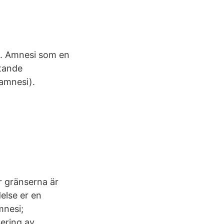
3. Amnesi som en
stande
 amnesi).
är gränserna är
else er en
mnesi;
ering av