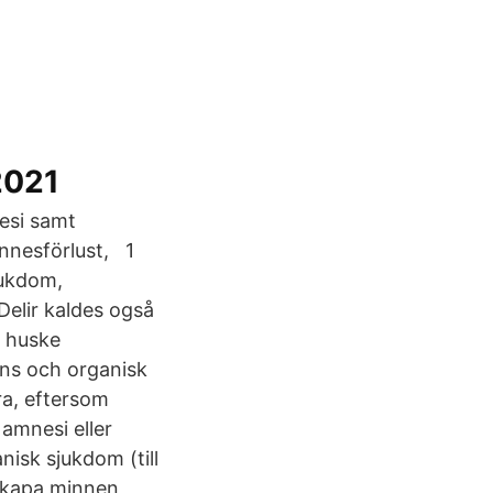
2021
nesi samt
innesförlust, 1
jukdom,
Delir kaldes også
t huske
ns och organisk
a, eftersom
amnesi eller
isk sjukdom (till
skapa minnen