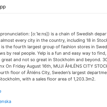
app
pronunciation: [oːˈleːns]) is a chain of Swedish depa
 almost every city in the country, including 18 in Sto
 is the fourth largest group of fashion stores in Swe
ws by real people. Yelp is a fun and easy way to fi
s great and not so great in Stockholm and beyond. 
inx On Friday August 16th, MUJI ÅHLÉNS CITY ST
urth floor of Åhléns City, Sweden’s largest departme
Stockholm, with a sales floor area of 1,203.3m2.
e
venska