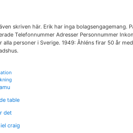
även skriven här. Erik har inga bolagsengagemang. På
terade Telefonnummer Adresser Personnummer Inko
 alla personer i Sverige. 1949: Åhléns firar 50 år med
adshus.
cation
lkning
tamu
de table
r det
iel craig