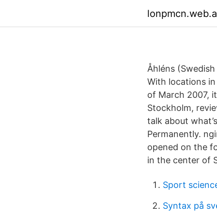
lonpmcn.web.
Åhléns (Swedish 
With locations in
of March 2007, it
Stockholm, revie
talk about what’
Permanently. ng
opened on the fo
in the center of 
Sport scienc
Syntax på s