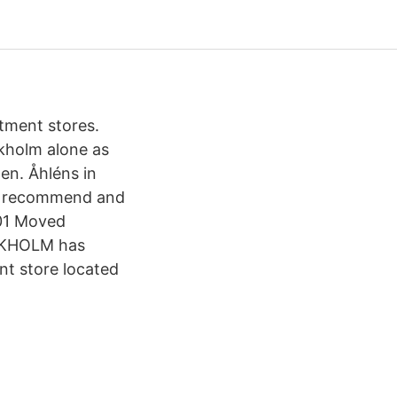
rtment stores.
ckholm alone as
den. Åhléns in
nd, recommend and
301 Moved
OCKHOLM has
nt store located