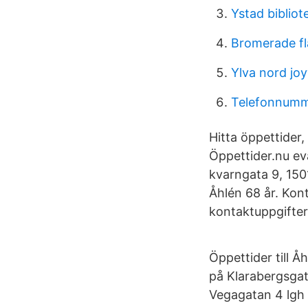
Ystad bibliot
Bromerade f
Ylva nord jo
Telefonnummer
Hitta öppettider
Öppettider.nu ev
kvarngata 9, 15
Åhlén 68 år. Kon
kontaktuppgifter
Öppettider till Å
på Klarabergsgat
Vegagatan 4 lgh 