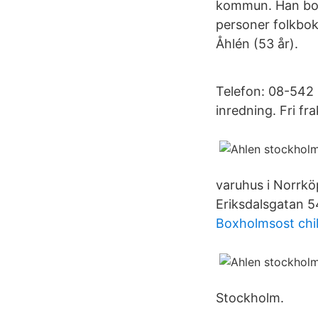
kommun. Han bor 
personer folkbok
Åhlén (53 år).
Telefon: 08-542 
inredning. Fri fra
varuhus i Norrkö
Eriksdalsgatan 5
Boxholmsost chil
Stockholm.