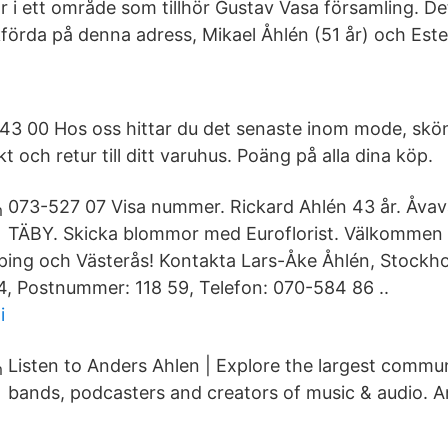
i ett område som tillhör Gustav Vasa församling. Det
förda på denna adress, Mikael Åhlén (51 år) och Este
43 00 Hos oss hittar du det senaste inom mode, skö
kt och retur till ditt varuhus. Poäng på alla dina köp.
073-527 07 Visa nummer. Rickard Ahlén 43 år. Åva
TÄBY. Skicka blommor med Euroflorist. Välkommen 
ping och Västerås! Kontakta Lars-Åke Åhlén, Stockho
4, Postnummer: 118 59, Telefon: 070-584 86 ..
i
Listen to Anders Ahlen | Explore the largest communi
bands, podcasters and creators of music & audio. A