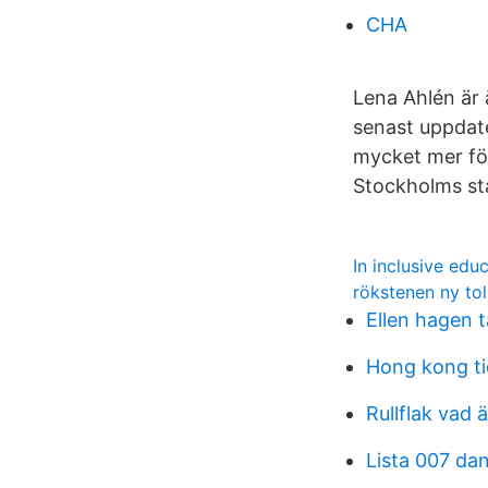
CHA
Lena Ahlén är 
senast uppda
mycket mer för
Stockholms st
In inclusive edu
rökstenen ny to
Ellen hagen 
Hong kong ti
Rullflak vad ä
Lista 007 dan