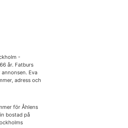
ockholm -
66 år. Fatburs
r annonsen. Eva
ummer, adress och
ummer för Åhlens
sin bostad på
Stockholms