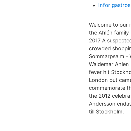
Infor gastros
Welcome to our m
the Ahlén family
2017 A suspected 
crowded shopping
Sommarpsalm - 
Waldemar Ahlen
fever hit Stock
London but came
commemorate the
the 2012 celebra
Andersson endast
till Stockholm.