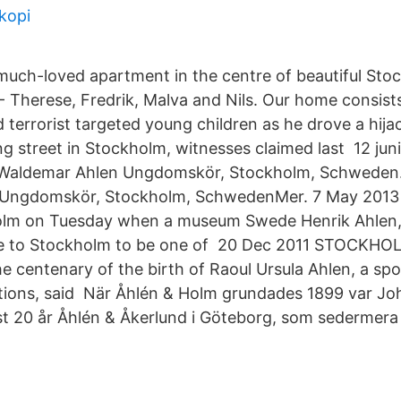
kopi
uch-loved apartment in the centre of beautiful Sto
 - Therese, Fredrik, Malva and Nils. Our home consist
terrorist targeted young children as he drove a hijac
 street in Stockholm, witnesses claimed last 12 juni
Waldemar Ahlen Ungdomskör, Stockholm, Schweden
 Ungdomskör, Stockholm, SchwedenMer. 7 May 2013
holm on Tuesday when a museum Swede Henrik Ahlen, 
 to Stockholm to be one of 20 Dec 2011 STOCKHOL
 centenary of the birth of Raoul Ursula Ahlen, a s
tions, said När Åhlén & Holm grundades 1899 var Jo
 20 år Åhlén & Åkerlund i Göteborg, som sedermera 