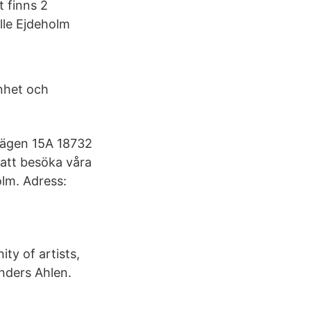
 finns 2
lle Ejdeholm
nhet och
vägen 15A 18732
att besöka våra
lm. Adress:
ty of artists,
nders Ahlen.