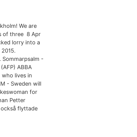
ckholm! We are
s of three 8 Apr
ked lorry into a
 2015.
. Sommarpsalm -
 (AFP) ABBA
who lives in
M - Sweden will
pokeswoman for
han Petter
också flyttade