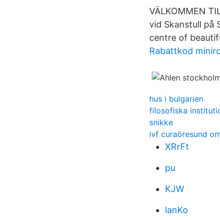
VÄLKOMMEN TILL
vid Skanstull på
centre of beauti
Rabattkod minir
hus i bulgarien
filosofiska institu
snikke
ivf curaöresund 
XRrFt
pu
KJW
lanKo