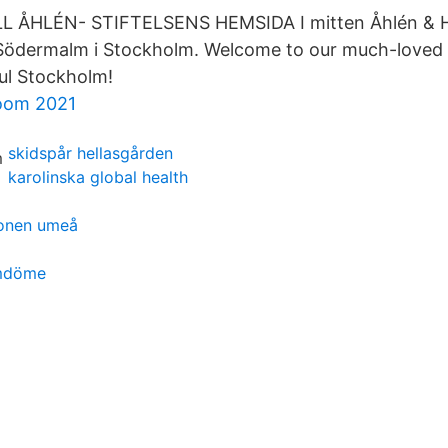
 ÅHLÉN- STIFTELSENS HEMSIDA I mitten Åhlén & Ho
 Södermalm i Stockholm. Welcome to our much-loved 
ful Stockholm!
oom 2021
skidspår hellasgården
karolinska global health
tionen umeå
omdöme